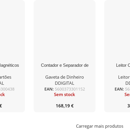
Magnéticos
Contador e Separador de
Leitor 
Universal
Moedas DDIGITAL
DDIGITAL 
artões
Gaveta de Dinheiro
Leitor
USB 
AL
DDIGITAL
D
3300438
EAN:
5600373301152
EAN:
56
ock
Sem stock
Se
€
168,19
€
3
Carregar mais produtos