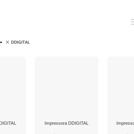
DDIGITAL
DIGITAL
Impressora DDIGITAL
Impresso
l RM-T9 c/
Térmica V320L c/ Corte –
DDIGITAL