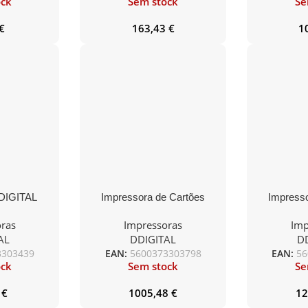
ock
Sem stock
Se
€
163,43
€
1
DIGITAL
Impressora de Cartões
Impresso
oth Rugged
DDIGITAL N15 Single side –
DDIGITAL
ras
Impressoras
Imp
ecibos
USB/Ethernet
side / Ma
AL
DDIGITAL
D
 L36BTDM
US/
3303439
EAN:
5600373303798
EAN:
56
ock
Sem stock
Se
8
€
1005,48
€
12