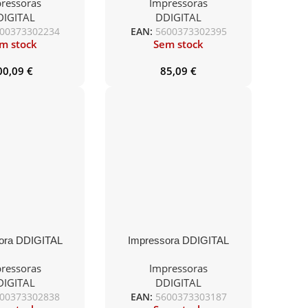
ressoras
Impressoras
uzzer e Led de
80mm c/ Corte – USB / Serie
DIGITAL
DDIGITAL
SB / Serie /LAN
/ LAN
00373302234
EAN:
5600373302395
m stock
Sem stock
00,09
€
85,09
€
ora DDIGITAL
Impressora DDIGITAL
 S260M 203dpi
Térmica S260M 203dpi
ressoras
Impressoras
te – USB / Serie
80mm c/ Corte – USB / Serie
DIGITAL
DDIGITAL
AN / WiFi
/ LAN / Bluetooth
00373302838
EAN:
5600373303187