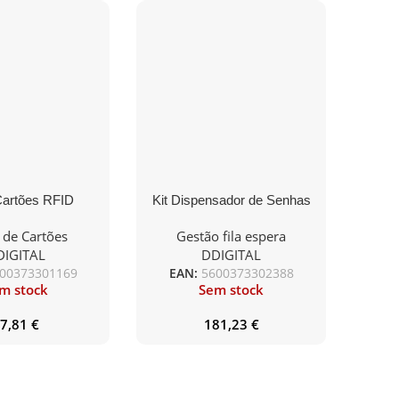
Cartões RFID
Kit Dispensador de Senhas
Universal 10D-
DDIGITAL Sem Fios +
 de Cartões
Gestão fila espera
125Khz EM
Display
DIGITAL
DDIGITAL
00373301169
EAN:
5600373302388
m stock
Sem stock
7,81
€
181,23
€