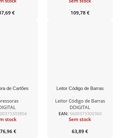
m stock
Sem stock
07,69
€
109,78
€
ra de Cartões
Leitor Código de Barras
 N15MAG Single
DDIGITAL Portátil Laser 1D
ressoras
Leitor Código de Barras
gnetic Encoder –
BTS110 – c/ Pen
DIGITAL
DDIGITAL
Ethernet
USB/Bluetooth
00373303804
EAN:
5600373300360
m stock
Sem stock
76,96
€
63,89
€