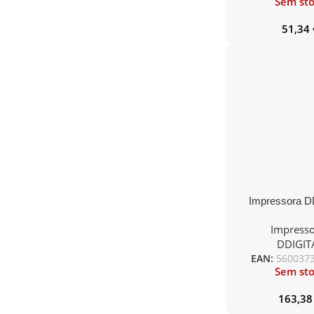
Sem st
51,34
Impressora D
Portátil Blueto
Impresso
IP54 80MM R
DDIGIT
/Etiquetas –
EAN:
560037
Sem st
163,3