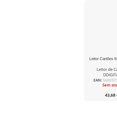
Leitor Cartões 
DDIGITAL USB 
Leitor de C
M123
DDIGIT
EAN:
560037
Sem st
43,68