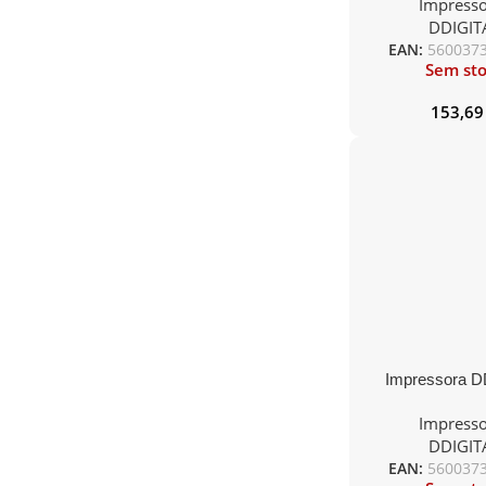
Impresso
Bolsa de Transpo
DDIGIT
Bluetoo
EAN:
560037
Sem st
153,6
Impressora D
Térmica Portáti
Impresso
203dpi 58
DDIGIT
USB/Serie/Bl
EAN:
560037