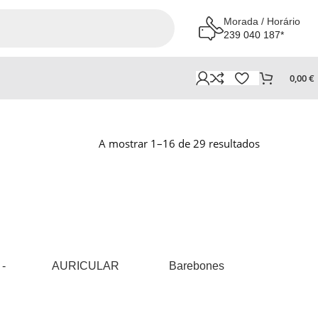
Morada / Horário
239 040 187*
0,00
€
A mostrar 1–16 de 29 resultados
 -
AURICULAR
Barebones
BATE