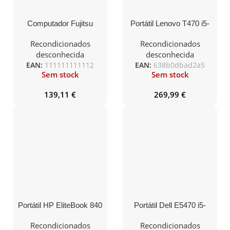
Computador Fujitsu
Portátil Lenovo T470 i5-
Esprimo Q956Mini I5-
6200U 8Gb 240Gb 14″
6400T, 8Gb, 240Gb
Touch FHD, W10Pro
Recondicionados
Recondicionados
SSD, W10Pro
desconhecida
desconhecida
EAN:
111111111112
EAN:
638b0dbad2a5
Sem stock
Sem stock
139,11
€
269,99
€
Portátil HP EliteBook 840
Portátil Dell E5470 i5-
G3 i5-6200U, 8GB,
6200U, 8GB, 240GB
240Gb, 14″, W10 Pro
SSD, 14″, W10Pro box
Recondicionados
Recondicionados