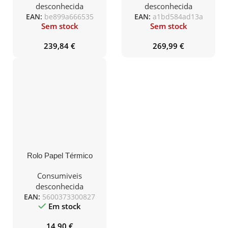
desconhecida
desconhecida
EAN:
be899a666535
EAN:
a1bd584ad13a
Sem stock
Sem stock
239,84
€
269,99
€
Rolo Papel Térmico
DDIGITAL 80x70x11 (
Pack 10 unidades )
Consumiveis
desconhecida
EAN:
5600373300827
Em stock
14,90
€