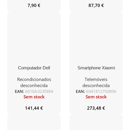
7,90
€
87,70
€
Computador Dell
Smartphone Xiaomi
OptiPlex 3040 Mini PC
Redmi Note 13 Pro NFC
i5-6400T 8Gb, 240SSD,
8GB/ 256GB/ 6.67″/ 5G/
Recondicionados
Telemóveis
W10Pro
Preto
desconhecida
desconhecida
EAN:
601bb323fd84
EAN:
6941812750896
Sem stock
Sem stock
141,44
€
273,48
€