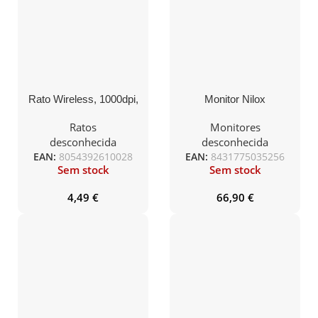
Rato Wireless, 1000dpi,
Monitor Nilox
receptor Nano
NXM22FHD11 IPS 22″
FHD 16:9 75Hz
Ratos
Monitores
desconhecida
desconhecida
EAN:
8054392610028
EAN:
8431775035256
Sem stock
Sem stock
4,49
€
66,90
€