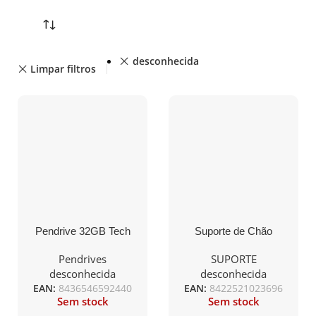
desconhecida
Limpar filtros
Pendrive 32GB Tech
Suporte de Chão
One Tech Chave
Orientável / Inclinável
Mercedes USB 2.0
com Rodas Fonestar
Pendrives
SUPORTE
STS-4244N para TV de
desconhecida
desconhecida
32-65″/ 35kg
EAN:
8436546592440
EAN:
8422521023696
Sem stock
Sem stock