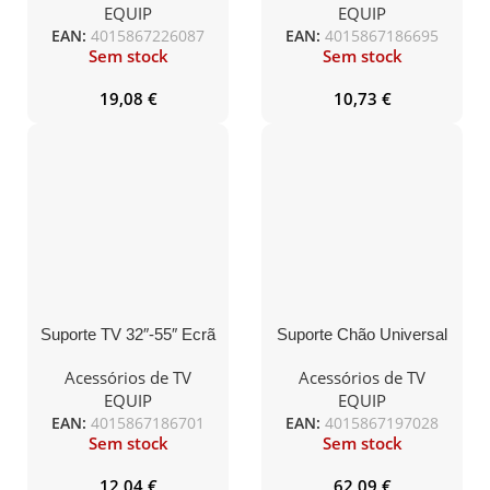
EQUIP
EQUIP
EAN:
4015867226087
EAN:
4015867186695
Sem stock
Sem stock
19,08
€
10,73
€
Suporte TV 32″-55″ Ecrã
Suporte Chão Universal
Plano Inclinável
para TV 32″-55″
Acessórios de TV
Acessórios de TV
EQUIP
EQUIP
EAN:
4015867186701
EAN:
4015867197028
Sem stock
Sem stock
12,04
€
62,09
€