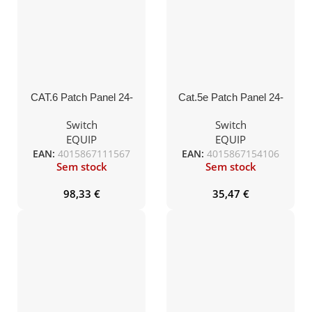
CAT.6 Patch Panel 24-
Cat.5e Patch Panel 24-
Port 19 inch 1U Black,
Port 19 Inch 1U black,
Shielded
unshielded
Switch
Switch
EQUIP
EQUIP
EAN:
4015867111567
EAN:
4015867154106
Sem stock
Sem stock
98,33
€
35,47
€