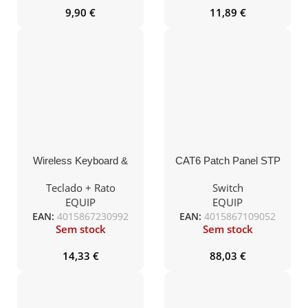
9,90
€
11,89
€
Wireless Keyboard &
CAT6 Patch Panel STP
Mouse Set, PT layout
19´ com 24 x RJ45 cinza
Teclado + Rato
Switch
EQUIP
EQUIP
EAN:
4015867230992
EAN:
4015867109052
Sem stock
Sem stock
14,33
€
88,03
€