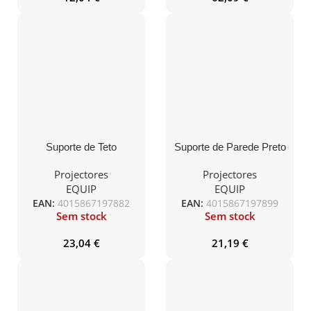
Suporte de Teto
Suporte de Parede Preto
Projector Universal
Projector Universal
Aluminio Rotação 360º,
Projectores
Projectores
Inclinável 15º
EQUIP
EQUIP
EAN:
4015867197882
EAN:
4015867197899
Sem stock
Sem stock
23,04
€
21,19
€