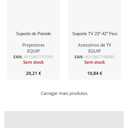
Suporte de Parede
Suporte TV 23″-42″ Fixo
Branco Projector
Ecrã Plano Ultra Slim
Universal
Design
Projectores
Acessórios de TV
EQUIP
EQUIP
EAN:
4015867197905
EAN:
4015867198889
Sem stock
Sem stock
20,21
€
10,84
€
Carregar mais produtos