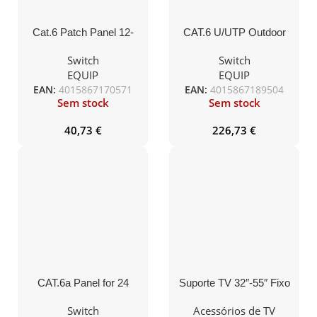
Cat.6 Patch Panel 12-
CAT.6 U/UTP Outdoor
Port Desktop, light-grey,
Installation Cable, 305M
shielded
Switch
Switch
EQUIP
EQUIP
EAN:
4015867170571
EAN:
4015867189504
Sem stock
Sem stock
40,73
€
226,73
€
CAT.6a Panel for 24
Suporte TV 32″-55″ Fixo
keystone jacks,
Ecrã Plano
shielded, black
Switch
Acessórios de TV