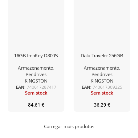
16GB IronKey D300S
Data Traveler 256GB
AES 256 XTS Encrypted
USB3.2 GEN 1 KYSON
USB Drive
Armazenamento
,
Armazenamento
,
Pendrives
Pendrives
KINGSTON
KINGSTON
EAN:
740617287417
EAN:
740617309225
Sem stock
Sem stock
84,61
€
36,29
€
Carregar mais produtos