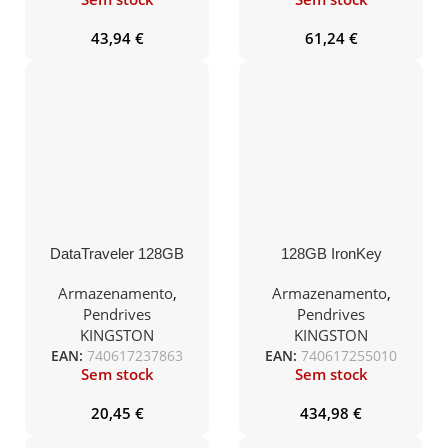
43,94
€
61,24
€
DataTraveler 128GB
128GB IronKey
SE9 G2 USB 3.0
Enterprise S1000
Encrypted USB 3.0 FIPS
Armazenamento
,
Armazenamento
,
Level 3, Managed
Pendrives
Pendrives
KINGSTON
KINGSTON
EAN:
740617237863
EAN:
740617255010
Sem stock
Sem stock
20,45
€
434,98
€