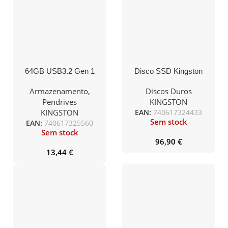
64GB USB3.2 Gen 1
Disco SSD Kingston
DataTraveler Exodia
KC3000 1 TB/ M.2 2280
(Black + Teal) – 2 Pieces
PCIe 4.0/ com
Armazenamento
,
Discos Duros
dissipador de calor/
Pendrives
KINGSTON
capacidade total
KINGSTON
EAN:
740617324433
Sem stock
EAN:
740617325560
Sem stock
96,90
€
13,44
€