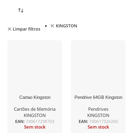
KINGSTON
Limpar filtros
Cartao Kingston
Pendrive 64GB Kingston
MicroSD Canvas Select
DataTraveler Exodia M
Plus 128GB class10
USB 3.2
Cartões de Memória
Pendrives
UHS-I SDHC(100MB/s-
KINGSTON
KINGSTON
85MB/s)
EAN:
740617298703
EAN:
740617326260
Sem stock
Sem stock