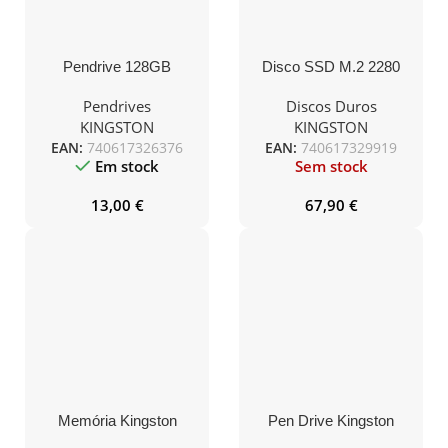
Pendrive 128GB
Disco SSD M.2 2280
Kingston DataTraveler
Kingston NV2 1TB 3D
Exodia M USB 3.2
QLC NVMe PCIe 4.0
Pendrives
Discos Duros
KINGSTON
KINGSTON
EAN:
740617326376
EAN:
740617329919
Em stock
Sem stock
13,00
€
67,90
€
Memória Kingston
Pen Drive Kingston
ValueRAM SO-DIMM
DataTraveler Exodia