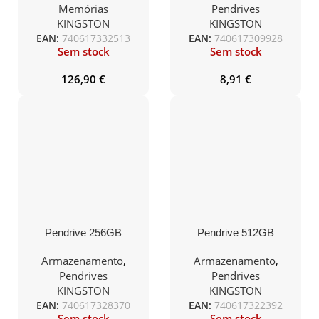
DDR5 5200 Mhz 16GB
128GB USB3.2 Gen 1
Memórias
Pendrives
CL42
KINGSTON
KINGSTON
EAN:
740617332513
EAN:
740617309928
Sem stock
Sem stock
126,90
€
8,91
€
Pendrive 256GB
Pendrive 512GB
Kingston DataTraveler
Kingston DataTraveler
Max USB 3.2
Max USB Tipo-C
Armazenamento
,
Armazenamento
,
Pendrives
Pendrives
KINGSTON
KINGSTON
EAN:
740617328370
EAN:
740617322392
Sem stock
Sem stock