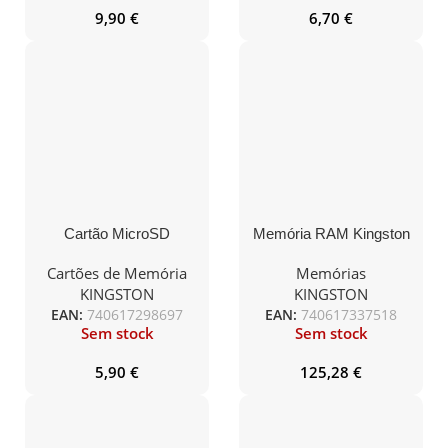
9,90
€
6,70
€
Cartão MicroSD
Memória RAM Kingston
Kingston Canvas Select
FURY Beast RGB
Plus 64GB class10
16GB/ DDR4/ 3200MHz/
Cartões de Memória
Memórias
UHS-I SDHC(100MB/s-
1.35V/ CL16/ DIMM
KINGSTON
KINGSTON
85MB/s)
EAN:
740617298697
EAN:
740617337518
Sem stock
Sem stock
5,90
€
125,28
€