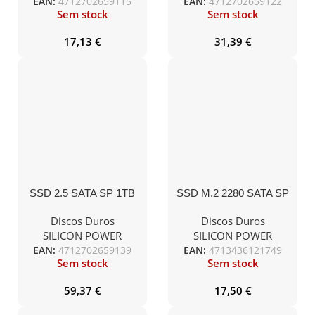
EAN:
4712702659115
EAN:
4712702659122
Sem stock
Sem stock
17,13
€
31,39
€
SSD 2.5 SATA SP 1TB
SSD M.2 2280 SATA SP
Ace A55-500R/450W
256GB A55 560R/530W
Discos Duros
Discos Duros
SILICON POWER
SILICON POWER
EAN:
4712702659139
EAN:
4713436121749
Sem stock
Sem stock
59,37
€
17,50
€