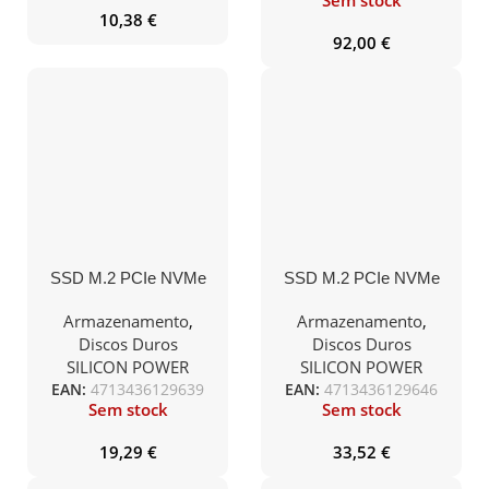
Sem stock
10,38
€
92,00
€
SSD M.2 PCIe NVMe
SSD M.2 PCIe NVMe
SP Ace A60 256GB
SP Ace A60 512GB
-2.100R/1.200W
-2.200R/1.600W
Armazenamento
,
Armazenamento
,
Discos Duros
Discos Duros
SILICON POWER
SILICON POWER
EAN:
4713436129639
EAN:
4713436129646
Sem stock
Sem stock
19,29
€
33,52
€