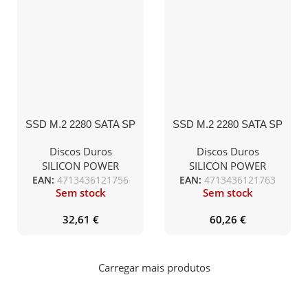
SSD M.2 2280 SATA SP
SSD M.2 2280 SATA SP
512GB A55 560R/530W
1TB A55 560R/530W
Discos Duros
Discos Duros
SILICON POWER
SILICON POWER
EAN:
4713436121756
EAN:
4713436121763
Sem stock
Sem stock
32,61
€
60,26
€
Carregar mais produtos