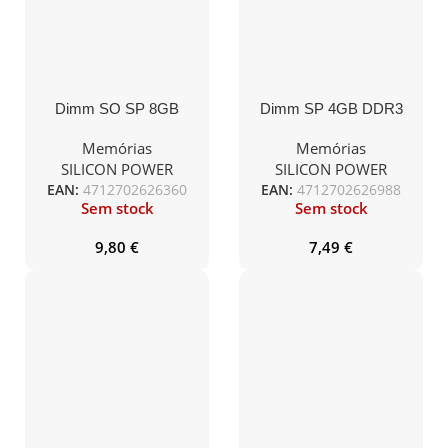
Dimm SO SP 8GB
Dimm SP 4GB DDR3
DDR3 1600MHz CL11
1600Mhz CL11
1.5V
Memórias
Memórias
SILICON POWER
SILICON POWER
EAN:
4712702626360
EAN:
4712702626988
Sem stock
Sem stock
9,80
€
7,49
€