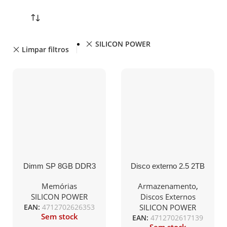
SILICON POWER
Limpar filtros
Dimm SP 8GB DDR3
Disco externo 2.5 2TB
1600Mhz CL11
SP-Silicon Power Armor
A80 USB 3.2 Type A,
Memórias
Armazenamento
,
IPX7,Shockproof, Black
SILICON POWER
Discos Externos
EAN:
4712702626353
SILICON POWER
Sem stock
EAN:
4712702617139