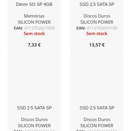
Dimm SO SP 4GB
SSD 2.5 SATA SP
DDR3 1600MHz CL11
128GB Ace A55-
1.5V
460R/360W
Memórias
Discos Duros
SILICON POWER
SILICON POWER
EAN:
4712702627008
EAN:
4712702659108
Sem stock
Sem stock
7,33
€
13,57
€
SSD 2.5 SATA SP
SSD 2.5 SATA SP
256GB Ace A55-
512GB Ace A55-
460R/450W
500R/450W
Discos Duros
Discos Duros
SILICON POWER
SILICON POWER