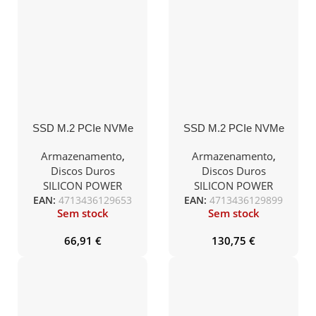
SSD M.2 PCIe NVMe
SSD M.2 PCIe NVMe
SP Ace A60 1TB
SP Ace A60 2TB
-2.200R/1.600W
-2.200R/1.600W
Armazenamento
,
Armazenamento
,
Discos Duros
Discos Duros
SILICON POWER
SILICON POWER
EAN:
4713436129653
EAN:
4713436129899
Sem stock
Sem stock
66,91
€
130,75
€