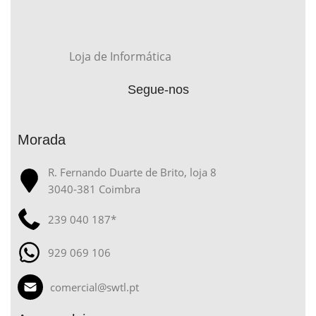
Loja de Informática
Segue-nos
Morada
R. Fernando Duarte de Brito, loja 8
3040-381 Coimbra
239 040 187*
929 069 106
comercial@swtl.pt