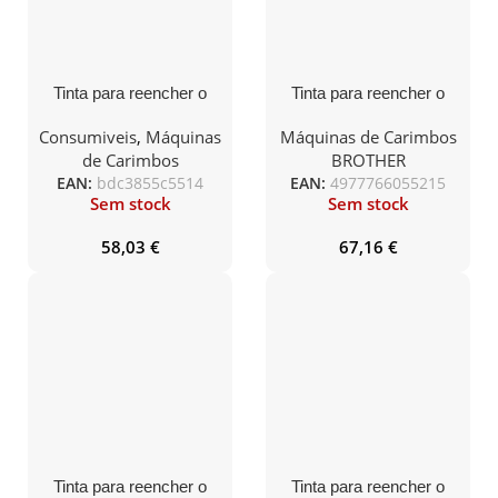
Tinta para reencher o
Tinta para reencher o
carimbo Azul – 20CC –
carimbo Preto – 20CC –
caixa de 12 unidades
caixa de 12 unidades
Consumiveis
,
Máquinas
Máquinas de Carimbos
de Carimbos
BROTHER
EAN:
bdc3855c5514
EAN:
4977766055215
Sem stock
Sem stock
58,03
€
67,16
€
Tinta para reencher o
Tinta para reencher o