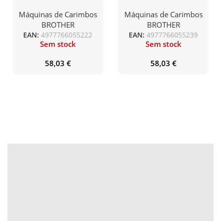
carimbo Vermelho –
carimbo Azul – 20CC –
20CC – caixa de 12
caixa de 12 unidades
Máquinas de Carimbos
Máquinas de Carimbos
unidades
BROTHER
BROTHER
EAN:
4977766055222
EAN:
4977766055239
Sem stock
Sem stock
58,03
€
58,03
€