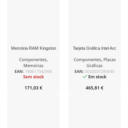
Memória RAM Kingston
Tarjeta Gráfica Intel Arc
FURY Beast RGB
Pro B50/ 16GB GDDR6
16GB/ DDR5/ 6000MHz/
Componentes
,
Componentes
,
Placas
1.4V/ CL30/ DIMM
Memórias
Gráficas
EAN:
740617342956
EAN:
5032037283045
Sem stock
Em stock
171,03
€
465,81
€