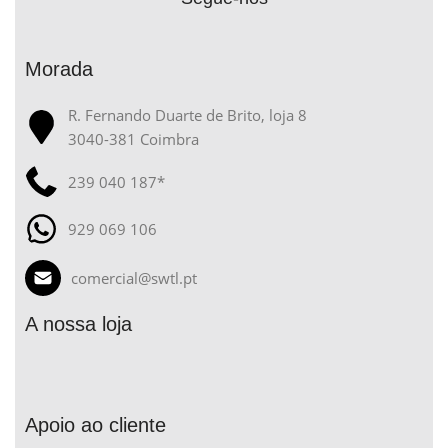
Morada
R. Fernando Duarte de Brito, loja 8
3040-381 Coimbra
239 040 187*
929 069 106
comercial@swtl.pt
A nossa loja
Apoio ao cliente