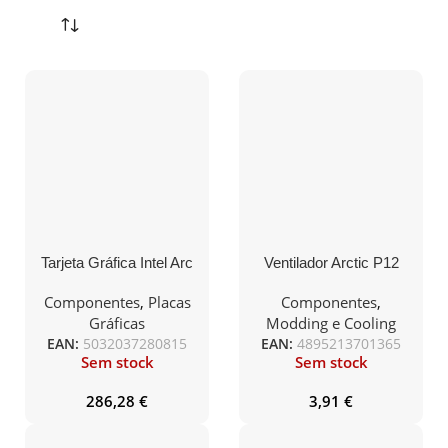
Tarjeta Gráfica Intel Arc
Ventilador Arctic P12
B580/ 12GB GDDR6
Silent/ 12cm/ Negro
Componentes
,
Placas
Componentes
,
Gráficas
Modding e Cooling
EAN:
5032037280815
EAN:
4895213701365
Sem stock
Sem stock
286,28
€
3,91
€