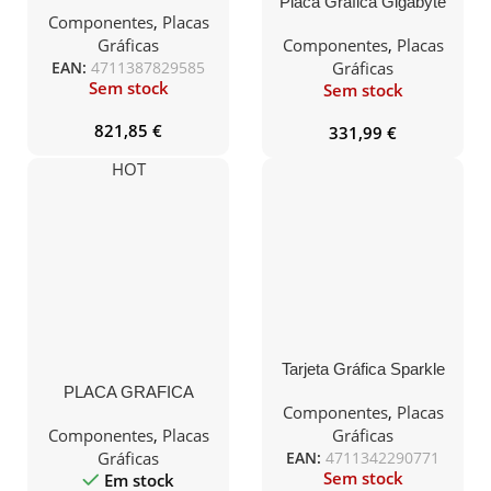
Placa Gráfica Gigabyte
Componentes
,
Placas
GeForce RTX 4060 8GB
WindForce OC GDDR6
Gráficas
Componentes
,
Placas
DLSS 3.0
EAN:
4711387829585
Gráficas
Sem stock
Sem stock
821,85
€
331,99
€
HOT
Tarjeta Gráfica Sparkle
Intel Arc B580 Titan OC
PLACA GRAFICA
Edition/ 16GB GDDR6
Componentes
,
Placas
POWERCOLOR
FIGHTER AMD RX 7600
Componentes
,
Placas
Gráficas
8GB GDDR6
Gráficas
EAN:
4711342290771
Sem stock
Em stock