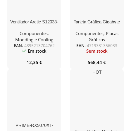
Ventilador Arctic S12038-
Tarjeta Gráfica Gigabyte
8K/ 12cm
GeForce RTX 5060 Ti
AERO OC/ 16GB
Componentes
,
Componentes
,
Placas
GDDR7
Modding e Cooling
Gráficas
EAN:
4895213704762
EAN:
4719331356033
Em stock
Sem stock
12,35
€
568,44
€
HOT
PRIME-RX9070XT-
O16G