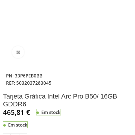
Clique para ampliar
PN:
33P6PEB0BB
REF:
5032037283045
Tarjeta Gráfica Intel Arc Pro B50/ 16GB
GDDR6
465,81
€
Em stock
Em stock