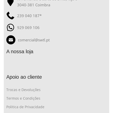
3040-381 Coimbra
239 040 187*
929 069 106
comercial@swtl.pt
A nossa loja
Apoio ao cliente
Trocas e Devoluções
Termos e Condições
Politica de Privacidade