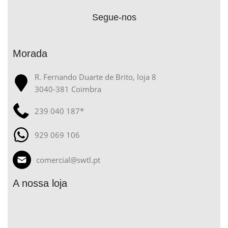
Segue-nos
Morada
R. Fernando Duarte de Brito, loja 8
3040-381 Coimbra
239 040 187*
929 069 106
comercial@swtl.pt
A nossa loja