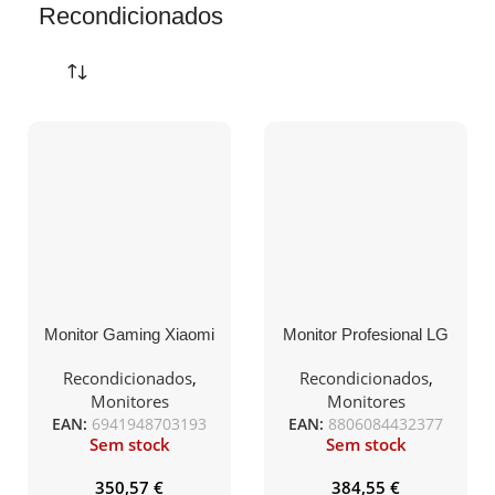
Recondicionados
Monitor Gaming Xiaomi
Monitor Profesional LG
Gaming Monitor G Pro
27UQ850-W 27″/ 4K/
27i 27″/ QHD/ 1ms/
Multimedia/ Regulable en
Recondicionados
,
Recondicionados
,
180Hz/ IPS/ Negro
altura/ Plata
Monitores
Monitores
EAN:
6941948703193
EAN:
8806084432377
Sem stock
Sem stock
350,57
€
384,55
€