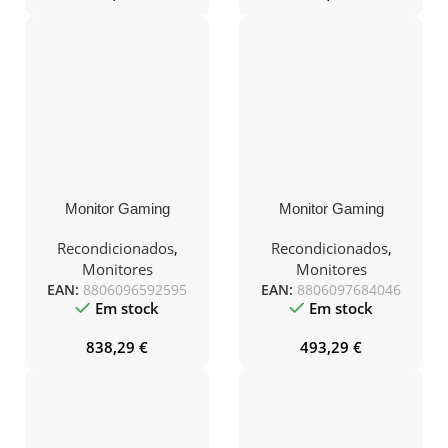
Monitor Gaming
Monitor Gaming
Ultrapanorámico LG
Samsung Odyssey G5
UltraGear 32GX850A-B
G50SF S27FG502SU
Recondicionados
,
Recondicionados
,
32″/ 4K/ 0.03ms/ 330Hz/
27″/ QHD/ 0.03ms/
Monitores
Monitores
OLED/ Regulable en
180Hz/ QD-OLED/
EAN:
8806096592595
EAN:
8806097684046
Altura/ Negro
Negro
Em stock
Em stock
838,29
€
493,29
€