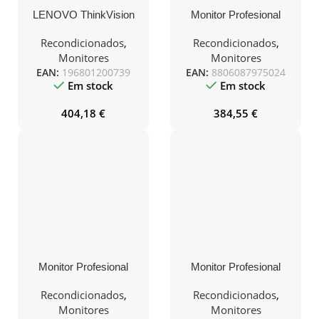
LENOVO ThinkVision
Monitor Profesional
T32h-30 31.5inch
Ultraparonámico Curvo
2560×1440 Monitor 16:9
LG Business
Recondicionados
,
Recondicionados
,
60Hz HDMI DP
35BN77CP-B 35″/
Monitores
Monitores
WQHD/ Multimedia/
EAN:
196801200739
EAN:
8806087975024
Regulable en altura/
Em stock
Em stock
Negro
404,18
€
384,55
€
Monitor Profesional
Monitor Profesional
Ultrapanorámico Curvo
Samsung ViewFinity S6
LG 35WN75CP-B 35″/
S60UD S27D604UAU
Recondicionados
,
Recondicionados
,
WQHD/ Multimedia/
27″/ QHD/ Regulable en
Monitores
Monitores
Regulable en Altura/
Altura/ Negro