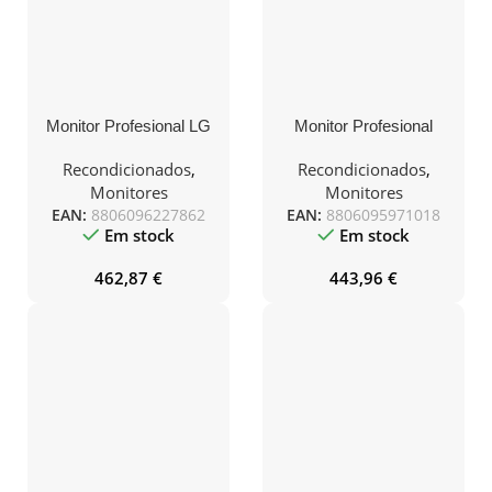
Monitor Profesional LG
Monitor Profesional
UltraFine Display
Samsung ViewFinity S8
32UN880K-B 31.5″/ 4K/
S80D S37D800EAU 37″/
Recondicionados
,
Recondicionados
,
Multimedia/ Regulable en
4K/ Regulable en altura/
Monitores
Monitores
altura/ Negro
Negro
EAN:
8806096227862
EAN:
8806095971018
Em stock
Em stock
462,87
€
443,96
€