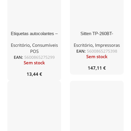
Etiquetas autocolantes –
Sitten TP-260BT-
2x Rolo 55x42mm x
Impressora Térmica
1.000
80mm. Porta USB,
Escritório
,
Consumíveis
Escritório
,
Impressoras
RS232, LAN e Bluetooth.
POS
EAN:
5600865275398
Corte automático.
Sem stock
EAN:
5600865275299
Velocidade: 260mm/sec.
Sem stock
Fonte QR-Code.
147,11
€
13,44
€