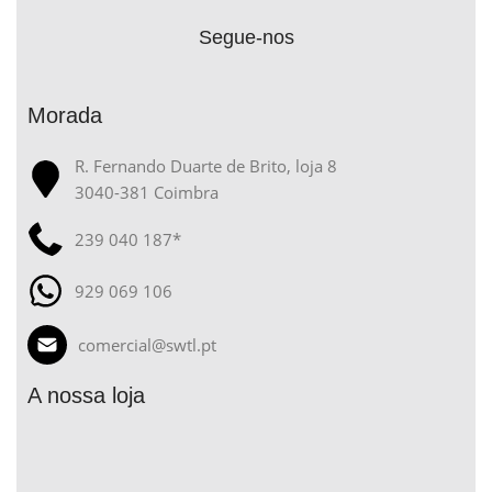
Segue-nos
Morada
R. Fernando Duarte de Brito, loja 8
3040-381 Coimbra
239 040 187*
929 069 106
comercial@swtl.pt
A nossa loja