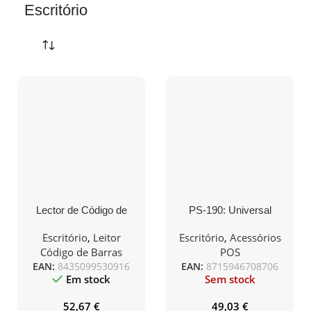
Escritório
Lector de Código de
PS-190: Universal
Barras 1D-2D-PDF-QR
Power Supply w/o AC
Approx appLS20DESK+/
Cable
Escritório
,
Leitor
Escritório
,
Acessórios
USB
Código de Barras
POS
EAN:
8435099530916
EAN:
8715946708706
Em stock
Sem stock
52,67
€
49,03
€