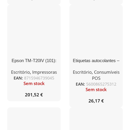
Epson TM-T20IV (101):
Etiquetas autocolantes –
USB + SÉRIE, PS, BLK
2x Rolo 100x50mm x
1.000
Escritório
,
Impressoras
Escritório
,
Consumíveis
EAN:
8715946739045
POS
Sem stock
EAN:
5600865275312
Sem stock
201,52
€
26,17
€