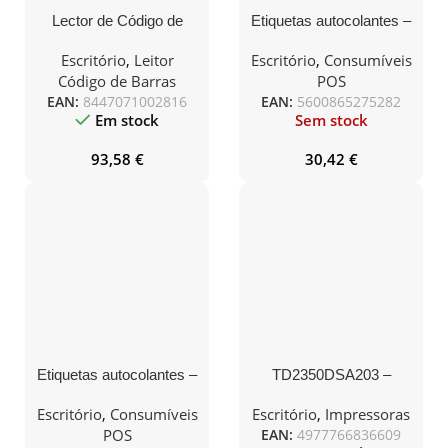
Lector de Código de
Etiquetas autocolantes –
Barras 2D Premier MS3-
2x Rolo 100x150mm x
2D BR/ Bluetooth/ USB/
500
Escritório
,
Leitor
Escritório
,
Consumíveis
Radiofrecuencia
Código de Barras
POS
EAN:
8447071002816
EAN:
5600865275282
Em stock
Sem stock
93,58
€
30,42
€
Etiquetas autocolantes –
TD2350DSA203 –
2x Rolo 55x64mm x 500
Impressora de etiquetas
e talões térmica direta de
Escritório
,
Consumíveis
Escritório
,
Impressoras
secretária para uso
POS
EAN:
4977766836609
profissional. Tecnologia