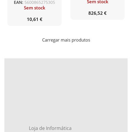
Sem stock
EAN:
5600865275305
térmica direta – Largura
Sem stock
de impressão até 63 mm
826,52
€
– Velocidade 152,4
10,61
€
mm/seg. – 203ppp –
Conexão USB, série e
placa de rede, WiFi e
Bluetoot
Carregar mais produtos
Loja de Informática