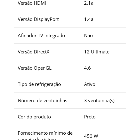
Versão HDMI
2.1a
Versão DisplayPort
1.4a
Afinador TV integrado
Não
Versão DirectX
1‎2 Ultimate
Versão OpenGL
4.6
Tipo de refrigeração
Ativo
Número de ventoínhas
3 ventoinha(s)
Cor do produto
Preto
Fornecimento mínimo de
450 W
energia do sistema