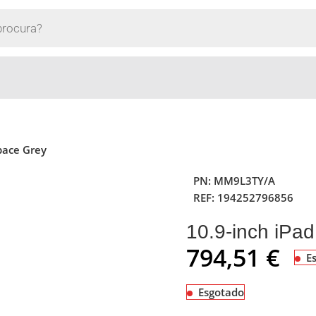
Space Grey
PN:
MM9L3TY/A
REF:
194252796856
10.9-inch iPa
794,51
€
E
Esgotado