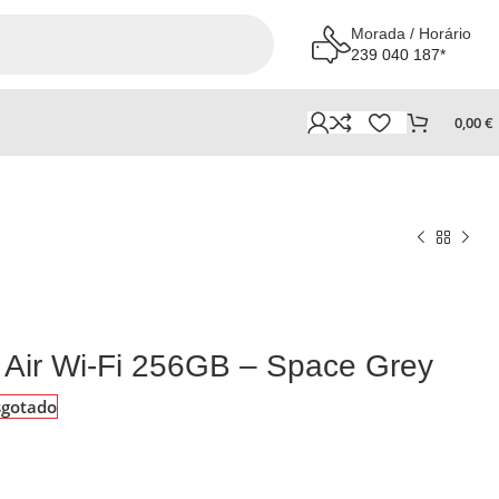
Morada / Horário
239 040 187*
0,00
€
d Air Wi-Fi 256GB – Space Grey
sgotado