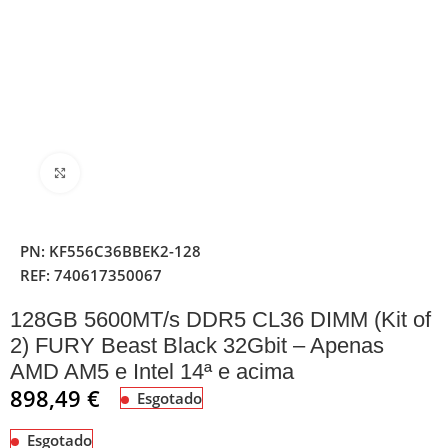
Clique para ampliar
PN:
KF556C36BBEK2-128
REF:
740617350067
128GB 5600MT/s DDR5 CL36 DIMM (Kit of
2) FURY Beast Black 32Gbit – Apenas
AMD AM5 e Intel 14ª e acima
898,49
€
Esgotado
Esgotado