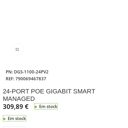
Clique para ampliar
PN:
DGS-1100-24PV2
REF:
790069467837
24-PORT POE GIGABIT SMART
MANAGED
309,89
€
Em stock
Em stock