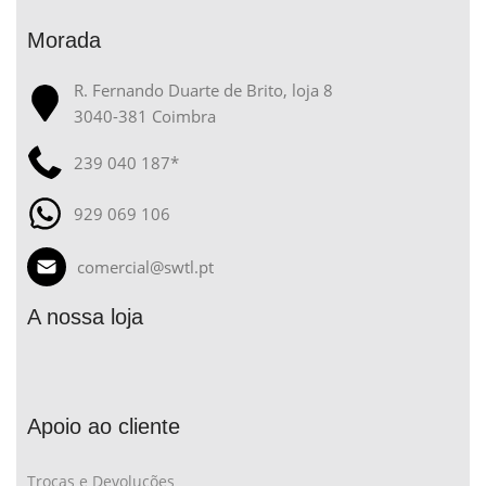
Morada
R. Fernando Duarte de Brito, loja 8
3040-381 Coimbra
239 040 187*
929 069 106
comercial@swtl.pt
A nossa loja
Apoio ao cliente
Trocas e Devoluções