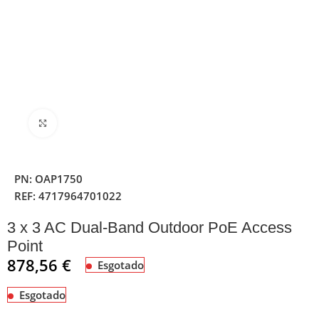
Clique para ampliar
PN:
OAP1750
REF:
4717964701022
3 x 3 AC Dual-Band Outdoor PoE Access
Point
878,56
€
Esgotado
Esgotado