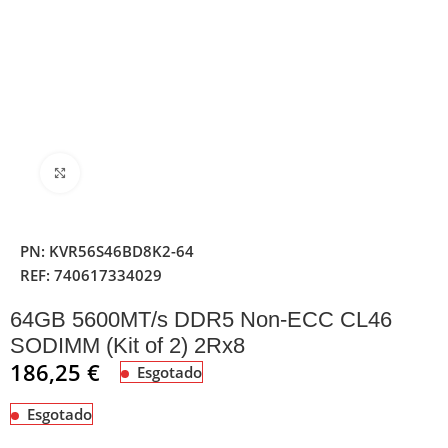
Clique para ampliar
PN:
KVR56S46BD8K2-64
REF:
740617334029
64GB 5600MT/s DDR5 Non-ECC CL46
SODIMM (Kit of 2) 2Rx8
186,25
€
Esgotado
Esgotado