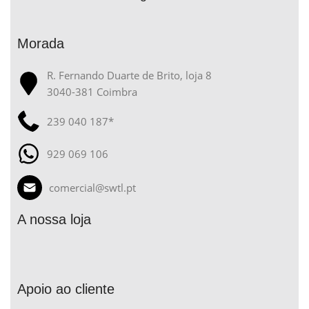
Morada
R. Fernando Duarte de Brito, loja 8
3040-381 Coimbra
239 040 187*
929 069 106
comercial@swtl.pt
A nossa loja
Apoio ao cliente