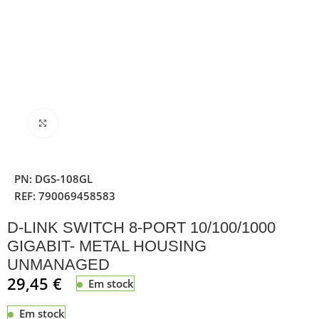
Clique para ampliar
PN:
DGS-108GL
REF:
790069458583
D-LINK SWITCH 8-PORT 10/100/1000
GIGABIT- METAL HOUSING
UNMANAGED
29,45
€
Em stock
Em stock