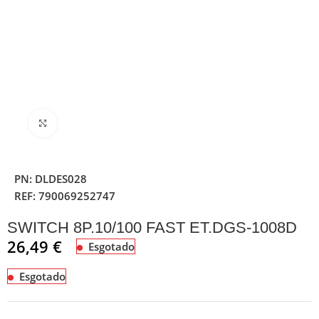
Clique para ampliar
PN:
DLDES028
REF:
790069252747
SWITCH 8P.10/100 FAST ET.DGS-1008D
26,49
€
Esgotado
Esgotado