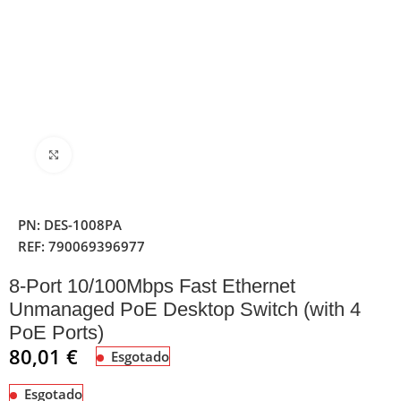
Clique para ampliar
PN:
DES-1008PA
REF:
790069396977
8-Port 10/100Mbps Fast Ethernet
Unmanaged PoE Desktop Switch (with 4
PoE Ports)
80,01
€
Esgotado
Esgotado