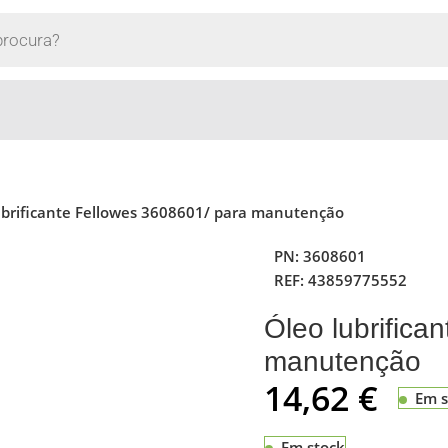
ubrificante Fellowes 3608601/ para manutenção
PN:
3608601
REF:
43859775552
Óleo lubrifica
manutenção
14,62
€
Em s
Em stock