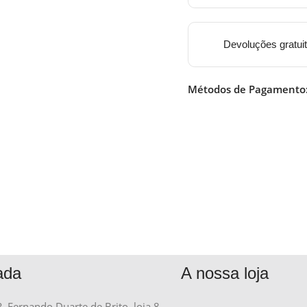
Devoluções gratui
Métodos de Pagamento
ada
A nossa loja
R. Fernando Duarte de Brito, loja 8