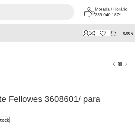
Morada / Horário
239 040 187*
0,00
€
nte Fellowes 3608601/ para
tock