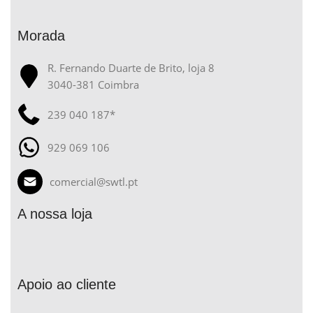
Morada
R. Fernando Duarte de Brito, loja 8
3040-381 Coimbra
239 040 187*
929 069 106
comercial@swtl.pt
A nossa loja
Apoio ao cliente