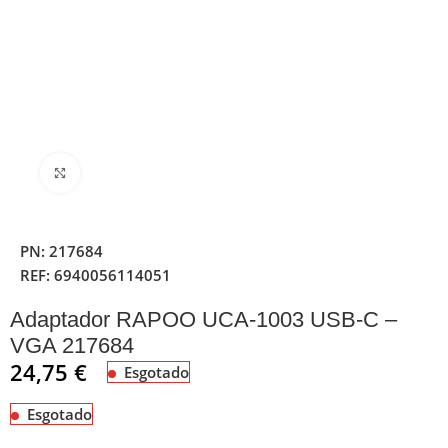
Clique para ampliar
PN:
217684
REF:
6940056114051
Adaptador RAPOO UCA-1003 USB-C –
VGA 217684
24,75
€
Esgotado
Esgotado