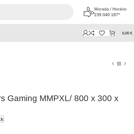
Morada / Horário
239 040 187*
0,00
€
ars Gaming MMPXL/ 800 x 300 x
ck