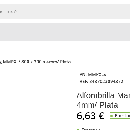
ng MMPXL/ 800 x 300 x 4mm/ Plata
PN:
MMPXLS
REF:
8437023094372
Alfombrilla M
4mm/ Plata
6,63
€
Em sto
Em stock