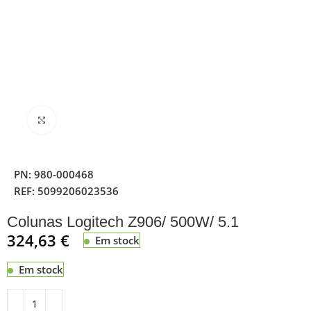
Clique para ampliar
PN:
980-000468
REF:
5099206023536
Colunas Logitech Z906/ 500W/ 5.1
324,63
€
Em stock
Em stock