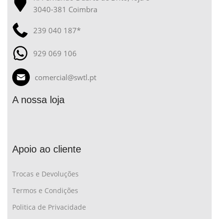
3040-381 Coimbra
239 040 187*
929 069 106
comercial@swtl.pt
A nossa loja
Apoio ao cliente
Trocas e Devoluções
Termos e Condições
Politica de Privacidade