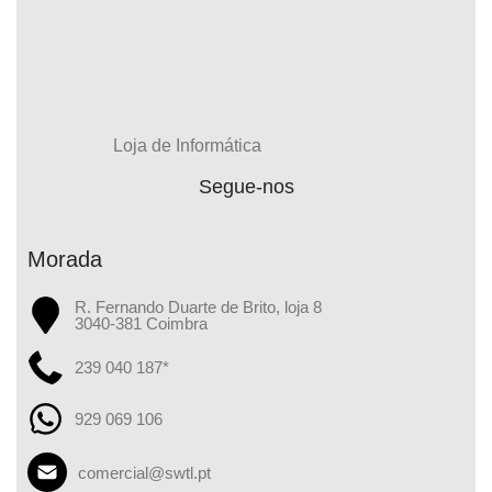
Loja de Informática
Segue-nos
Morada
R. Fernando Duarte de Brito, loja 8
3040-381 Coimbra
239 040 187*
929 069 106
comercial@swtl.pt