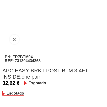
Clique para ampliar
PN:
ER7BTM04
REF:
731304434368
APC EASY BRKT POST BTM 3-4FT
INSIDE,one pair
32,62
€
Esgotado
Esgotado