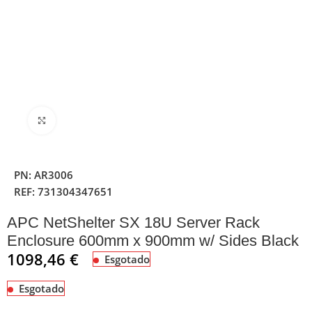
Clique para ampliar
PN:
AR3006
REF:
731304347651
APC NetShelter SX 18U Server Rack
Enclosure 600mm x 900mm w/ Sides Black
1098,46
€
Esgotado
Esgotado