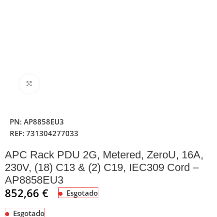
Clique para ampliar
PN:
AP8858EU3
REF:
731304277033
APC Rack PDU 2G, Metered, ZeroU, 16A,
230V, (18) C13 & (2) C19, IEC309 Cord –
AP8858EU3
852,66
€
Esgotado
Esgotado