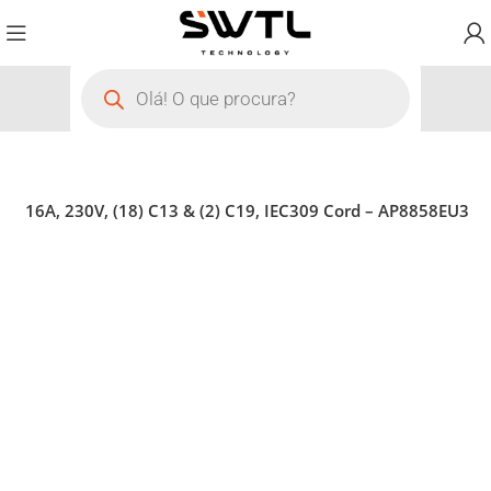
U, 16A, 230V, (18) C13 & (2) C19, IEC309 Cord – AP8858EU3