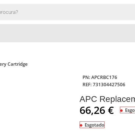
ry Cartridge
PN:
APCRBC176
REF:
731304427506
APC Replaceme
66,26
€
Esgo
Esgotado