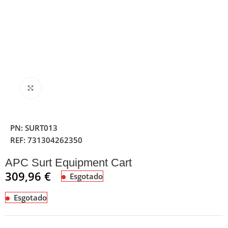
Clique para ampliar
PN:
SURT013
REF:
731304262350
APC Surt Equipment Cart
309,96
€
Esgotado
Esgotado