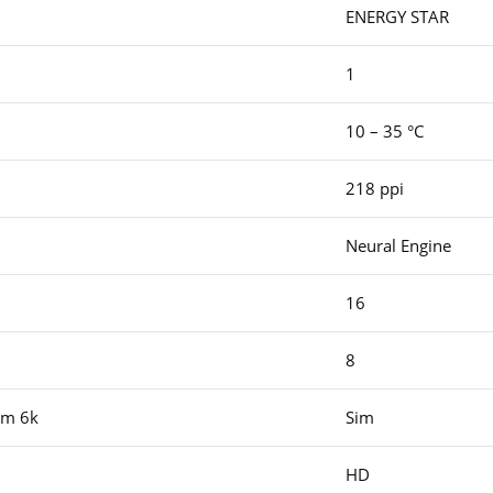
ENERGY STAR
1
10 – 35 °C
218 ppi
Neural Engine
16
8
om 6k
Sim
HD