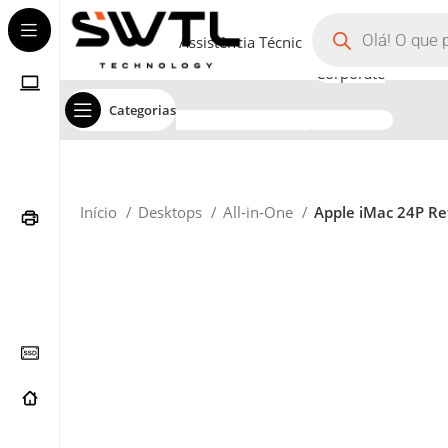
Assistência Técnica
Corporate
Categorias
Início
Desktops
All-in-One
Apple iMac 24P Re