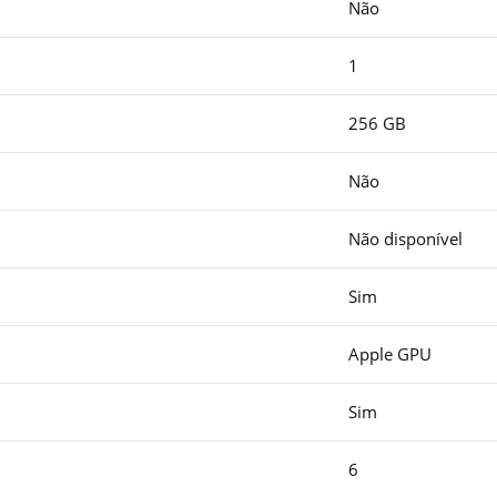
Não
1
256 GB
Não
Não disponível
Sim
Apple GPU
Sim
6