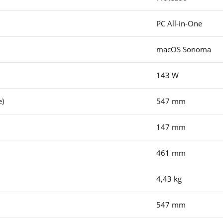
PC All-in-One
macOS Sonoma
143 W
e)
547 mm
147 mm
461 mm
4,43 kg
547 mm