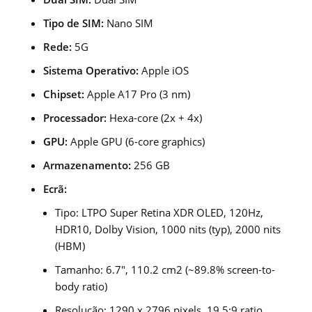
Tipo de SIM:
Nano SIM
Rede:
5G
Sistema Operativo:
Apple iOS
Chipset:
Apple A17 Pro (3 nm)
Processador:
Hexa-core (2x + 4x)
GPU:
Apple GPU (6-core graphics)
Armazenamento:
256 GB
Ecrã:
Tipo: LTPO Super Retina XDR OLED, 120Hz,
HDR10, Dolby Vision, 1000 nits (typ), 2000 nits
(HBM)
Tamanho: 6.7″, 110.2 cm2 (~89.8% screen-to-
body ratio)
Resolução: 1290 x 2796 pixels, 19.5:9 ratio