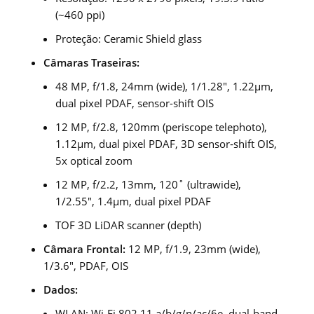
(~460 ppi)
Proteção: Ceramic Shield glass
Câmaras Traseiras:
48 MP, f/1.8, 24mm (wide), 1/1.28″, 1.22µm,
dual pixel PDAF, sensor-shift OIS
12 MP, f/2.8, 120mm (periscope telephoto),
1.12µm, dual pixel PDAF, 3D sensor‑shift OIS,
5x optical zoom
12 MP, f/2.2, 13mm, 120˚ (ultrawide),
1/2.55″, 1.4µm, dual pixel PDAF
TOF 3D LiDAR scanner (depth)
Câmara Frontal:
12 MP, f/1.9, 23mm (wide),
1/3.6″, PDAF, OIS
Dados:
WLAN: Wi-Fi 802.11 a/b/g/n/ac/6e, dual-band,