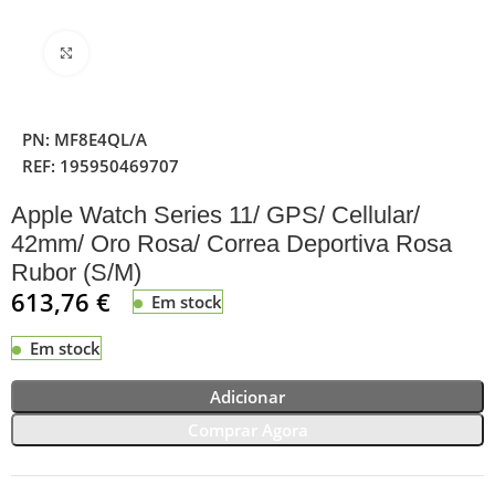
Clique para ampliar
PN:
MF8E4QL/A
REF:
195950469707
Apple Watch Series 11/ GPS/ Cellular/
42mm/ Oro Rosa/ Correa Deportiva Rosa
Rubor (S/M)
613,76
€
Em stock
Em stock
Adicionar
Comprar Agora