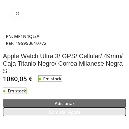
Clique para ampliar
PN:
MF1N4QL/A
REF:
195950610772
Apple Watch Ultra 3/ GPS/ Cellular/ 49mm/
Caja Titanio Negro/ Correa Milanese Negra
S
1080,05
€
Em stock
Em stock
Adicionar
Comprar Agora