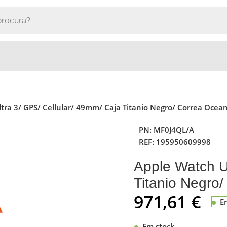
tra 3/ GPS/ Cellular/ 49mm/ Caja Titanio Negro/ Correa Ocea
PN:
MF0J4QL/A
REF:
195950609998
Apple Watch U
Titanio Negro
971,61
€
E
Em stock