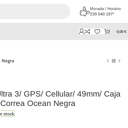
Morada / Horário
239 040 187*
0,00
€
n Negra
ltra 3/ GPS/ Cellular/ 49mm/ Caja
/ Correa Ocean Negra
m stock