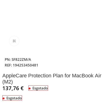
Clique para ampliar
PN:
SF822ZM/A
REF:
194253450481
AppleCare Protection Plan for MacBook Air
(M2)
137,76
€
Esgotado
Esgotado