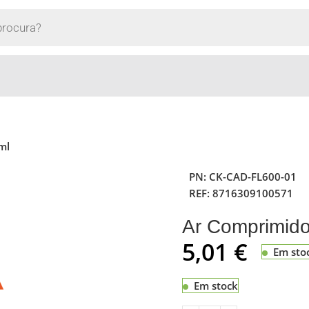
ml
PN:
CK-CAD-FL600-01
REF:
8716309100571
Ar Comprimid
5,01
€
Em sto
Em stock