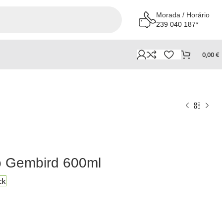
Morada / Horário
239 040 187*
0,00
€
o Gembird 600ml
ck