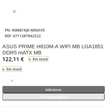
Clique para ampliar
PN:
90MB1KJ0-M0EAY0
REF:
4711387842522
ASUS PRIME H810M-A WIFI MB LGA1851
DDR5 mATX MB
122,11
€
Em stock
Em stock
Adicionar
Comprar Agora