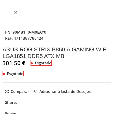
Clique para ampliar
PN:
90MB1JI0-M0EAY0
REF:
4711387788424
ASUS ROG STRIX B860-A GAMING WIFI
LGA1851 DDR5 ATX MB
301,50
€
Esgotado
Esgotado
Comparar
Adicionar à Lista de Desejos
Share:
Envio: