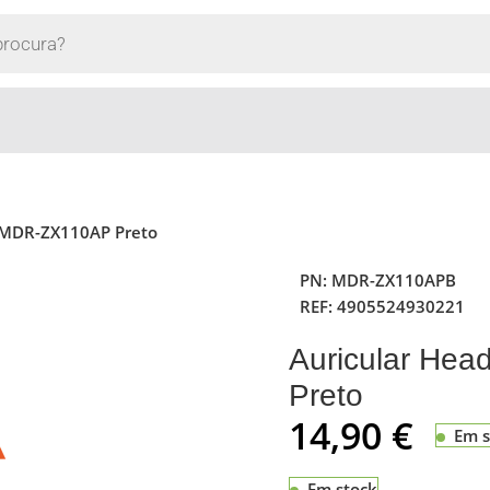
 MDR-ZX110AP Preto
PN:
MDR-ZX110APB
REF:
4905524930221
Auricular He
Preto
14,90
€
Em s
Em stock