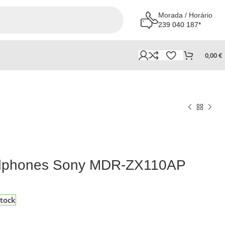
Morada / Horário
239 040 187*
0,00
€
adphones Sony MDR-ZX110AP
tock