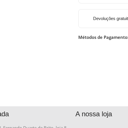
Devoluções gratui
Métodos de Pagamento
ada
A nossa loja
R. Fernando Duarte de Brito, loja 8