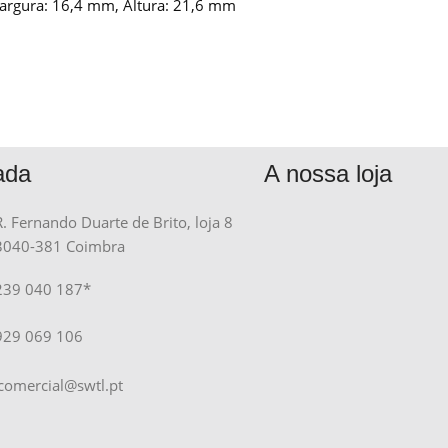
rgura: 16,4 mm, Altura: 21,6 mm
ada
A nossa loja
R. Fernando Duarte de Brito, loja 8
3040-381 Coimbra
239 040 187*
929 069 106
comercial@swtl.pt