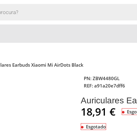
lares Earbuds Xiaomi Mi AirDots Black
PN:
ZBW4480GL
REF:
a91a20e7dff6
Auriculares Ea
18,91
€
Esgo
Esgotado