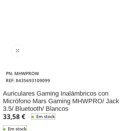
Clique para ampliar
PN:
MHWPROW
REF:
8435693109099
Auriculares Gaming Inalámbricos con
Micrófono Mars Gaming MHWPRO/ Jack
3.5/ Bluetooth/ Blancos
33,58
€
Em stock
Em stock