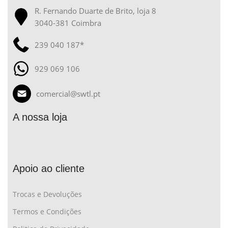
R. Fernando Duarte de Brito, loja 8
3040-381 Coimbra
239 040 187*
929 069 106
comercial@swtl.pt
A nossa loja
Apoio ao cliente
Trocas e Devoluções
Termos e Condições