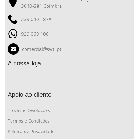
3040-381 Coimbra
239 040 187*
929 069 106
comercial@swtl.pt
A nossa loja
Apoio ao cliente
Trocas e Devoluções
Termos e Condições
Politica de Privacidade