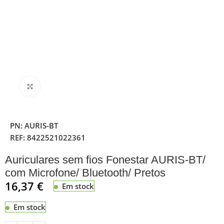
Clique para ampliar
PN:
AURIS-BT
REF:
8422521022361
Auriculares sem fios Fonestar AURIS-BT/
com Microfone/ Bluetooth/ Pretos
16,37
€
Em stock
Em stock