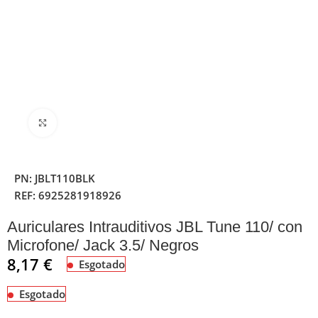
Clique para ampliar
PN:
JBLT110BLK
REF:
6925281918926
Auriculares Intrauditivos JBL Tune 110/ con
Microfone/ Jack 3.5/ Negros
8,17
€
Esgotado
Esgotado