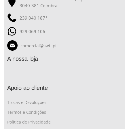
3040-381 Coimbra
239 040 187*
929 069 106
comercial@swtl.pt
A nossa loja
Apoio ao cliente
Trocas e Devoluções
Termos e Condições
Politica de Privacidade