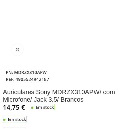
Clique para ampliar
PN:
MDRZX310APW
REF:
4905524942187
Auriculares Sony MDRZX310APW/ com
Microfone/ Jack 3.5/ Brancos
14,75
€
Em stock
Em stock