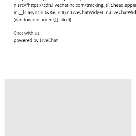
n.src=”https://cdn.livechatinc.com/tracking.js”,t.head.appe
!n.__lc.asyncInit&&e.init(),n.LiveChatWidget=n.LiveChatWi
(window,document,[].slice))
Chat with us
,
powered by
LiveChat