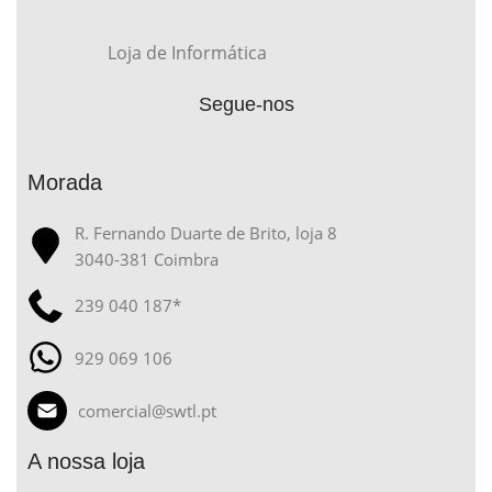
Loja de Informática
Segue-nos
Morada
R. Fernando Duarte de Brito, loja 8
3040-381 Coimbra
239 040 187*
929 069 106
comercial@swtl.pt
A nossa loja