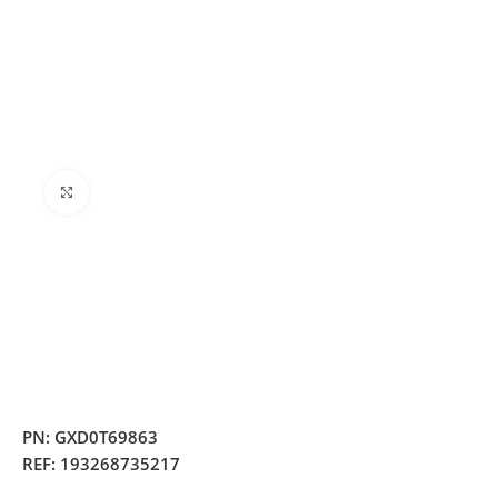
Clique para ampliar
PN:
GXD0T69863
REF:
193268735217