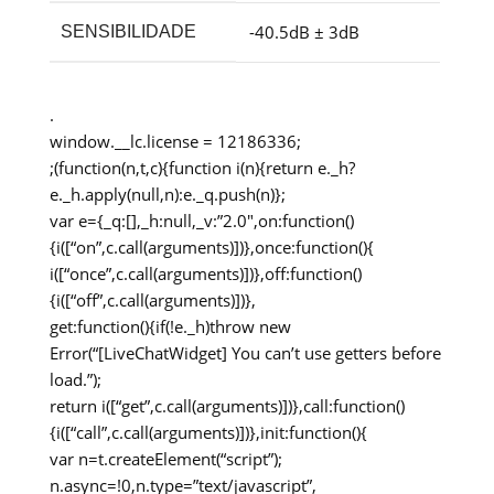
-40.5dB ± 3dB
SENSIBILIDADE
.
window.__lc.license = 12186336;
;(function(n,t,c){function i(n){return e._h?
e._h.apply(null,n):e._q.push(n)};
var e={_q:[],_h:null,_v:”2.0″,on:function()
{i([“on”,c.call(arguments)])},once:function(){
i([“once”,c.call(arguments)])},off:function()
{i([“off”,c.call(arguments)])},
get:function(){if(!e._h)throw new
Error(“[LiveChatWidget] You can’t use getters before
load.”);
return i([“get”,c.call(arguments)])},call:function()
{i([“call”,c.call(arguments)])},init:function(){
var n=t.createElement(“script”);
n.async=!0,n.type=”text/javascript”,