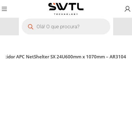
astidor APC NetShelter SX 24U600mm x 1070mm – AR3104