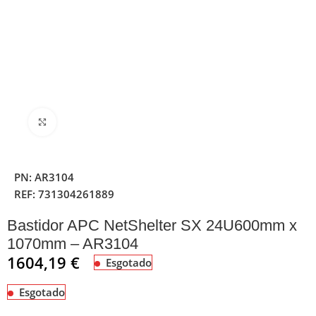
Clique para ampliar
PN:
AR3104
REF:
731304261889
Bastidor APC NetShelter SX 24U600mm x
1070mm – AR3104
1604,19
€
Esgotado
Esgotado