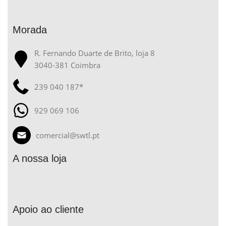
Morada
R. Fernando Duarte de Brito, loja 8
3040-381 Coimbra
239 040 187*
929 069 106
comercial@swtl.pt
A nossa loja
Apoio ao cliente