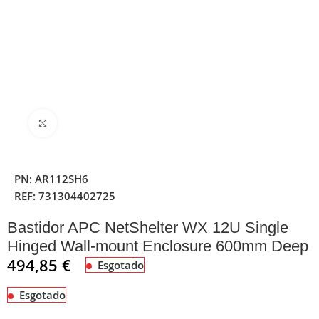
Clique para ampliar
PN:
AR112SH6
REF:
731304402725
Bastidor APC NetShelter WX 12U Single
Hinged Wall-mount Enclosure 600mm Deep
494,85
€
Esgotado
Esgotado