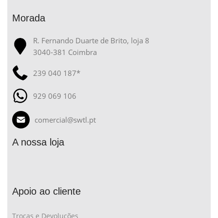
Morada
R. Fernando Duarte de Brito, loja 8
3040-381 Coimbra
239 040 187*
929 069 106
comercial@swtl.pt
A nossa loja
Apoio ao cliente
Trocas e Devoluções