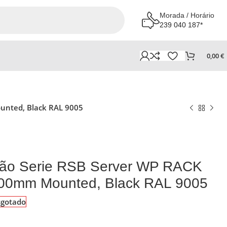
Morada / Horário
239 040 187*
0,00
€
unted, Black RAL 9005
chão Serie RSB Server WP RACK
00mm Mounted, Black RAL 9005
sgotado