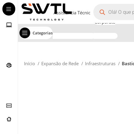
Assistência Técnica
Corporate
Categorias
Início
Expansão de Rede
Infraestruturas
Basti