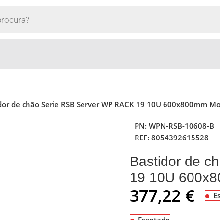
dor de chão Serie RSB Server WP RACK 19 10U 600x800mm Mo
PN:
WPN-RSB-10608-B
REF:
8054392615528
Bastidor de 
19 10U 600x8
377,22
€
E
Esgotado